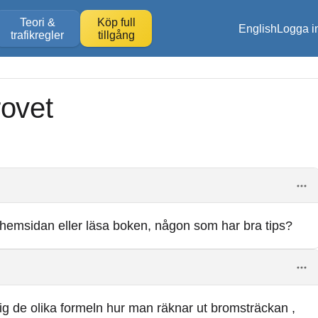
Teori &
Köp full
English
Logga i
trafikregler
tillgång
ovet
hemsidan eller läsa boken, någon som har bra tips?
ig de olika formeln hur man räknar ut bromsträckan ,