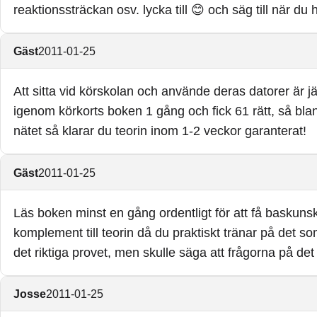
reaktionssträckan osv. lycka till 😊 och säg till när du
Gäst
2011-01-25
Att sitta vid körskolan och använde deras datorer är jä
igenom körkorts boken 1 gång och fick 61 rätt, så blan
nätet så klarar du teorin inom 1-2 veckor garanterat!
Gäst
2011-01-25
Läs boken minst en gång ordentligt för att få baskun
komplement till teorin då du praktiskt tränar på det so
det riktiga provet, men skulle säga att frågorna på det r
Josse
2011-01-25