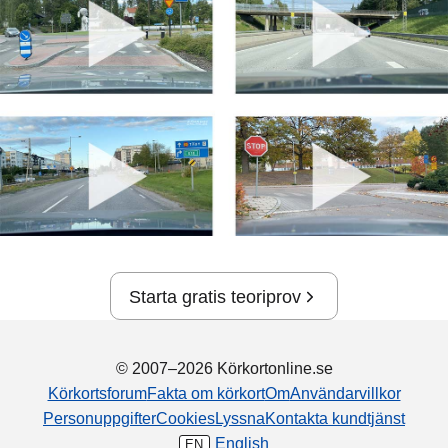
Starta gratis teoriprov
© 2007–2026 Körkortonline.se
Körkortsforum
Fakta om körkort
Om
Användarvillkor
Personuppgifter
Cookies
Lyssna
Kontakta kundtjänst
English
EN