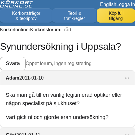
English
Logga in
Körkortsfrågor
Teori &
Köp full
& teoriprov
trafikregler
tillgång
Körkortonline
Körkortsforum
Tråd
Synundersökning i Uppsala?
Svara
Öppet forum, ingen registrering
Adam
2011-01-10
Ska man gå till en vanlig legitimerad optiker eller
någon specialist på sjukhuset?
Vart gick ni och gjorde eran undersökning?
Gäst
2011-01-11