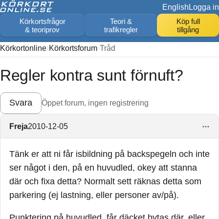
English
Logga in
Körkortsfrågor
Teori &
Köp full
& teoriprov
trafikregler
tillgång
Körkortonline
Körkortsforum
Tråd
Regler kontra sunt förnuft?
Svara
Öppet forum, ingen registrering
Freja
2010-12-05
Tänk er att ni får isbildning på backspegeln och inte
ser något i den, på en huvudled, okey att stanna
där och fixa detta? Normalt sett räknas detta som
parkering (ej lastning, eller personer av/på).
Punktering på huvudled, får däcket bytas där, eller