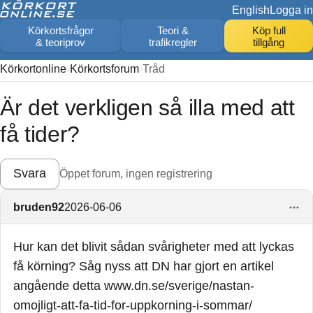
English
Logga in
Körkortsfrågor
Teori &
Köp full
& teoriprov
trafikregler
tillgång
Körkortonline
Körkortsforum
Tråd
Är det verkligen så illa med att
få tider?
Svara
Öppet forum, ingen registrering
bruden92
2026-06-06
Hur kan det blivit sådan svårigheter med att lyckas
få körning? Såg nyss att DN har gjort en artikel
angående detta www.dn.se/sverige/nastan-
omojligt-att-fa-tid-for-uppkorning-i-sommar/