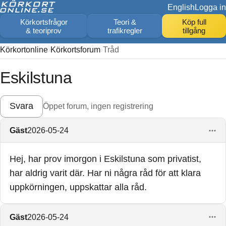
English
Logga in
Körkortsfrågor
Teori &
Köp full
& teoriprov
trafikregler
tillgång
Körkortonline
Körkortsforum
Tråd
Eskilstuna
Svara
Öppet forum, ingen registrering
Gäst
2026-05-24
Hej, har prov imorgon i Eskilstuna som privatist,
har aldrig varit där. Har ni några råd för att klara
uppkörningen, uppskattar alla råd.
Gäst
2026-05-24