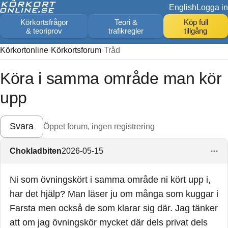
English
Logga in
Körkortsfrågor
Teori &
Köp full
& teoriprov
trafikregler
tillgång
Körkortonline
Körkortsforum
Tråd
Köra i samma område man kör
upp
Svara
Öppet forum, ingen registrering
Chokladbiten
2026-05-15
Ni som övningskört i samma område ni kört upp i,
har det hjälp? Man läser ju om många som kuggar i
Farsta men också de som klarar sig där. Jag tänker
att om jag övningskör mycket där dels privat dels