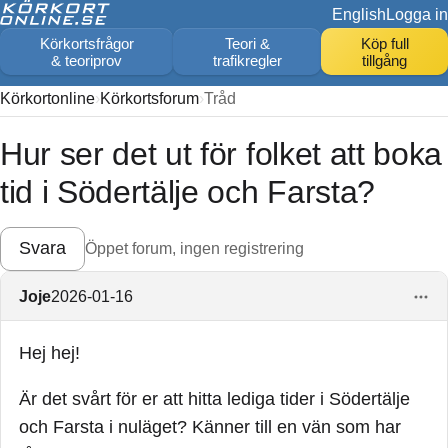
English
Logga in
Körkortsfrågor
Teori &
Köp full
& teoriprov
trafikregler
tillgång
Körkortonline
Körkortsforum
Tråd
Hur ser det ut för folket att boka
tid i Södertälje och Farsta?
Svara
Öppet forum, ingen registrering
Joje
2026-01-16
Hej hej!
Är det svårt för er att hitta lediga tider i Södertälje
och Farsta i nuläget? Känner till en vän som har