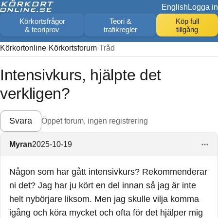
English
Logga in
Körkortsfrågor
Teori &
Köp full
& teoriprov
trafikregler
tillgång
Körkortonline
Körkortsforum
Tråd
Intensivkurs, hjälpte det
verkligen?
Svara
Öppet forum, ingen registrering
Myran
2025-10-19
Någon som har gått intensivkurs? Rekommenderar
ni det? Jag har ju kört en del innan så jag är inte
helt nybörjare liksom. Men jag skulle vilja komma
igång och köra mycket och ofta för det hjälper mig