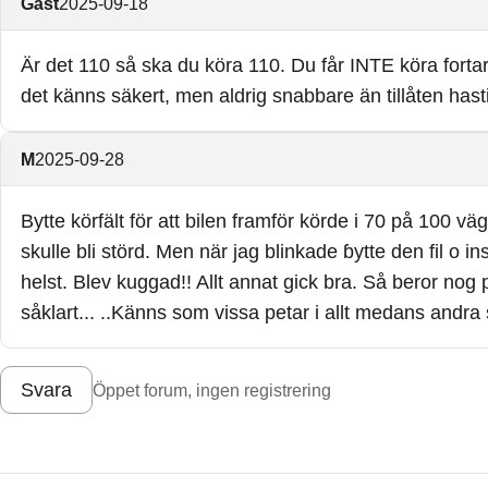
Gäst
2025-09-18
Är det 110 så ska du köra 110. Du får INTE köra fort
det känns säkert, men aldrig snabbare än tillåten hast
M
2025-09-28
Bytte körfält för att bilen framför körde i 70 på 100 v
skulle bli störd. Men när jag blinkade ɓytte den fil o i
helst. Blev kuggad!! Allt annat gick bra. Så beror nog p
såklart... ..Känns som vissa petar i allt medans andra
Svara
Öppet forum, ingen registrering