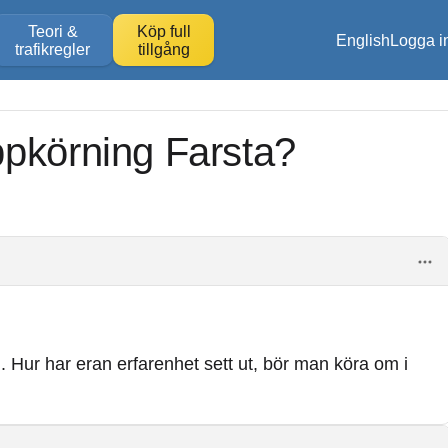
Teori &
Köp full
English
Logga i
trafikregler
tillgång
ppkörning Farsta?
Hur har eran erfarenhet sett ut, bör man köra om i