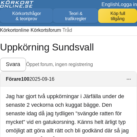
English
Logga in
Körkortsfrågor
Teori &
Köp full
& teoriprov
trafikregler
tillgång
Körkortonline
Körkortsforum
Tråd
Uppkörning Sundsvall
Svara
Öppet forum, ingen registrering
Förare100
2025-09-16
Jag har gjort två uppkörningar i Järfälla under de
senaste 2 veckorna och kuggat bägge. Den
senaste idag då jag tydligen ”svängde ratten för
mycket” vid en gatukorsning. Känns helt ärligt typ
omöjligt att göra allt rätt och bli godkänd där så jag