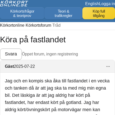
English
Logga in
Körkortsfrågor
Teori &
Köp full
& teoriprov
trafikregler
tillgång
Körkortonline
Körkortsforum
Tråd
Köra på fastlandet
Svara
Öppet forum, ingen registrering
Gäst
2025-07-22
Jag och en kompis ska åka till fastlandet i en vecka
och tanken då är att jag ska ta med mig min egna
bil. Det läskiga är att jag aldrig har kört på
fastlandet, har endast kört på gotland. Jag har
aldrig kört/övningskört på motorvägar men kan