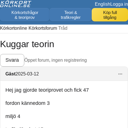
English
Logga in
Körkortsfrågor
Teori &
Köp full
& teoriprov
trafikregler
tillgång
Körkortonline
Körkortsforum
Tråd
Kuggar teorin
Svara
Öppet forum, ingen registrering
Gäst
2025-03-12
Hej jag gjorde teoriprovet och fick 47
fordon kännedom 3
miljö 4