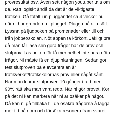
provresultat osv. Även sett någon youtuber tala om
de. Rätt logiskt ändå då det är de viktigaste i
trafiken. Gå totalt i in pluggandet ca 4 veckor nu
när ni har grunderna i plugget. Plugga på alla sätt.
Lyssna på ljudboken på promenader eller till och
från jobbet/skolan. Nöt appen ta körkort. Jäkligt bra
då man får läsa sen göra frågor har delprov och
slutprov. Läs boken för få mer helhet inte bara nöta
frågor. Ni måste få en djupinlärningen. Sedan gör
test slutproven på elevcentralen är
trafikverket/trafikskolornas prov eller någåt sånt.
När man klarar slutproven 10 gånger i rad med
90% rätt ska man vara redo. När ni gör provet. Kör
på det ni kan markera när ni är osäker på något.
Då kan ni gå tillbaka till de osäkra frågorna å lägga
mer tid på dom och försöka resonera fram svaret.