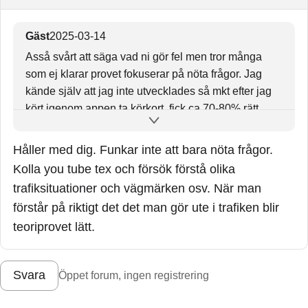
Gäst
2025-03-14
Asså svårt att säga vad ni gör fel men tror många
som ej klarar provet fokuserar på nöta frågor. Jag
kände själv att jag inte utvecklades så mkt efter jag
kört igenom appen ta körkort .fick ca 70-80% rätt
varje gång och tänkte detta räcker ju ej. Så då
började jag läsa boken, titta mkt på youtube, lyssna
Håller med dig. Funkar inte att bara nöta frågor.
ljudboken m.m samt körde frågor på olika plattformar
Kolla you tube tex och försök förstå olika
för få olika frågeformuleringar. Till slut började jag
trafiksituationer och vägmärken osv. När man
klara proven på samtliga plattformar. De frågorna
förstår på riktigt det det man gör ute i trafiken blir
med 4 svar är det viktigt att verkligen titta ordentligt
teoriprovet lätt.
om det händer något specifikt i tex bilden eller filmen
som gör att en fråga blir rätt satt säga. Lätt och missa
något där.
Svara
Öppet forum, ingen registrering