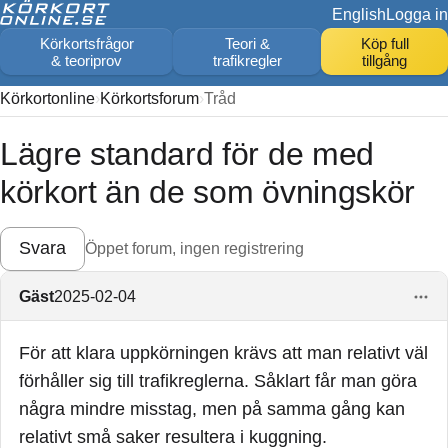
English
Logga in
Körkortsfrågor
Teori &
Köp full
& teoriprov
trafikregler
tillgång
Körkortonline
Körkortsforum
Tråd
Lägre standard för de med
körkort än de som övningskör
Svara
Öppet forum, ingen registrering
Gäst
2025-02-04
För att klara uppkörningen krävs att man relativt väl
förhåller sig till trafikreglerna. Såklart får man göra
några mindre misstag, men på samma gång kan
relativt små saker resultera i kuggning.