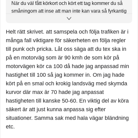
När du väl fått körkort och kört ett tag kommer du så
småningom att inse att man inte kan vara så fyrkantig
och paragraf-ryttare som är bror-duktig i skolan.
Helt rätt skrivet. att samspela och följa trafiken är i
Huvudsyftet med vardagskörningen är inte att hålla
sig till reglerna utan snarare att inte dö i trafiken eller
många fall viktigare för säkerheten en följa regler
åstadkomma trafikolyckor...
till punk och pricka. Låt oss säga att du tex ska in
på en motorväg som är 90 kmh de som kör på
Det är huvudsyftet.
motorvägen kör ca 100 då hade jag anpassad min
Du ska anpassa dig till situationerna som uppstå och
hastighet till 100 så jag kommer in. Om jag hade
ibland måste man också bryta sig mot reglerna för att
kört på en smal och krokig landsväg med skymda
inte krocka eller skapa farliga situationer.
kurvor där max är 70 hade jag anpassat
hastigheten till kanske 50-60. En viktig del av köra
Finns faktiskt en hel del som kör för långsamt som
säkert är att just kunna anpassa sig efter
faktiskt är just DE som skapar farliga situationer för
andra.
situationer. Samma sak med hala vägar bländning
etc.
Sniglar är tyvärr inte så trafiksäker som de tror.