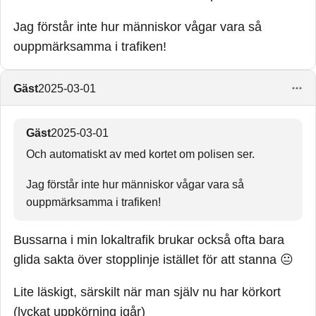
körprov) så körde två av dem rakt ut utan att stanna.
Hade (naturligtvis) varit automatisk kugg på en sån
Jag förstår inte hur människor vågar vara så
sak om jag hade gjort detsamma.
ouppmärksamma i trafiken!
Gäst
2025-03-01
Gäst
2025-03-01
Och automatiskt av med kortet om polisen ser.
Jag förstår inte hur människor vågar vara så
ouppmärksamma i trafiken!
Bussarna i min lokaltrafik brukar också ofta bara
glida sakta över stopplinje istället för att stanna 😐
Lite läskigt, särskilt när man själv nu har körkort
(lyckat uppkörning igår)