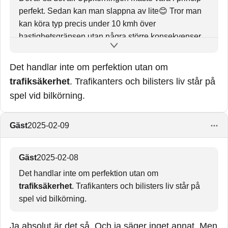
perfekt. Sedan kan man slappna av lite😊 Tror man
kan köra typ precis under 10 kmh över
hastighetsgränsen utan några större konsekvenser.
Sedan blir det värre och värre påföljder ju snabbare
du kör. På uppkörningen försökte jag för ligga ca 2-5
Det handlar inte om perfektion utan om
kmh under in case och de funkade. Vet att tex i
trafiksäkerhet
. Trafikanters och bilisters liv står på
villaområden är det bättre att ligga i typ 20 en
spel vid bilkörning.
närmare 30.
Gäst
2025-02-09
Gäst
2025-02-08
Det handlar inte om perfektion utan om
trafiksäkerhet
. Trafikanters och bilisters liv står på
spel vid bilkörning.
Ja absolut är det så. Och ja säger inget annat. Men