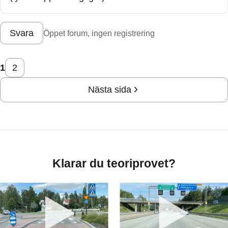
Svara
Öppet forum, ingen registrering
1
2
Nästa sida
Klarar du teoriprovet?