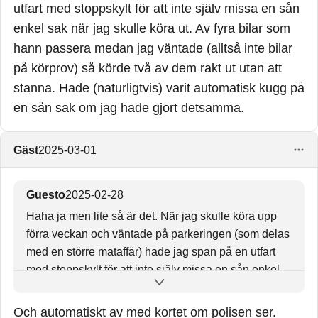
utfart med stoppskylt för att inte själv missa en sån
enkel sak när jag skulle köra ut. Av fyra bilar som
hann passera medan jag väntade (alltså inte bilar
på körprov) så körde två av dem rakt ut utan att
stanna. Hade (naturligtvis) varit automatisk kugg på
en sån sak om jag hade gjort detsamma.
Gäst
2025-03-01
Guesto
2025-02-28
Haha ja men lite så är det. När jag skulle köra upp
förra veckan och väntade på parkeringen (som delas
med en större mataffär) hade jag span på en utfart
med stoppskylt för att inte själv missa en sån enkel
sak när jag skulle köra ut. Av fyra bilar som hann
passera medan jag väntade (alltså inte bilar på
Och automatiskt av med kortet om polisen ser.