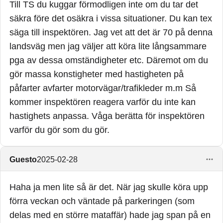
Till TS du kuggar förmodligen inte om du tar det
Sedan är det också ganska stor skillnad på att köra
säkra före det osäkra i vissa situationer. Du kan tex
50 på 30-väg vs 110 på 90-väg.
säga till inspektören. Jag vet att det är 70 på denna
Så var man väljer att köra fortare än normalt spelar
landsväg men jag väljer att köra lite långsammare
också roll och varför man gör det osv.
pga av dessa omständigheter etc. Däremot om du
gör massa konstigheter med hastigheten på
Ibland är det viktigt att komma upp i fart för att
påfarter avfarter motorvägar/trafikleder m.m Så
undvika krock bakifrån.
kommer inspektören reagera varför du inte kan
När du fått körkortet kör du inte för någon inspektör
hastighets anpassa. Våga berätta för inspektören
längre utan endast för dig själv att inte dö i trafiken.
varför du gör som du gör.
Det om något är större motivation att köra rätt i rätt
situation.
Guesto
2025-02-28
Haha ja men lite så är det. När jag skulle köra upp
förra veckan och väntade på parkeringen (som
delas med en större mataffär) hade jag span på en