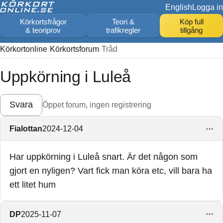
English
Logga in
Körkortsfrågor
Teori &
Köp full
& teoriprov
trafikregler
tillgång
Körkortonline
Körkortsforum
Tråd
Uppkörning i Luleå
Svara
Öppet forum, ingen registrering
Fialottan
2024-12-04
Har uppkörning i Luleå snart. Är det någon som
gjort en nyligen? Vart fick man köra etc, vill bara ha
ett litet hum
DP
2025-11-07