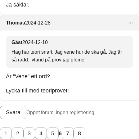
Ja såklar.
Thomas
2024-12-28
Gäst
2024-12-10
Hag har teori snart. Jag vene hur de ska gå. Jag är
så rädd. Ivland på prov jag glömer
Är ”Vene” ett ord?
Lycka till med teoriprovet!
Svara
Öppet forum, ingen registrering
1
2
3
4
5
6
7
8