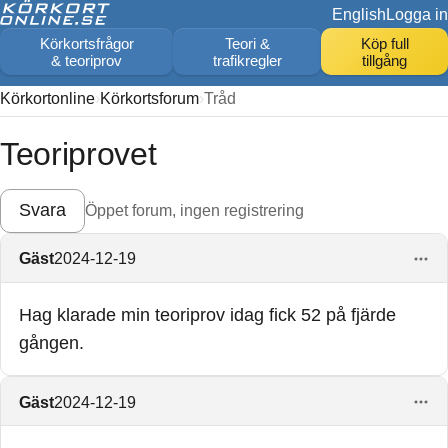
English
Logga in
Körkortsfrågor
Teori &
Köp full
& teoriprov
trafikregler
tillgång
Körkortonline
Körkortsforum
Tråd
Teoriprovet
Svara
Öppet forum, ingen registrering
Gäst
2024-12-19
Hag klarade min teoriprov idag fick 52 på fjärde
gången.
Gäst
2024-12-19