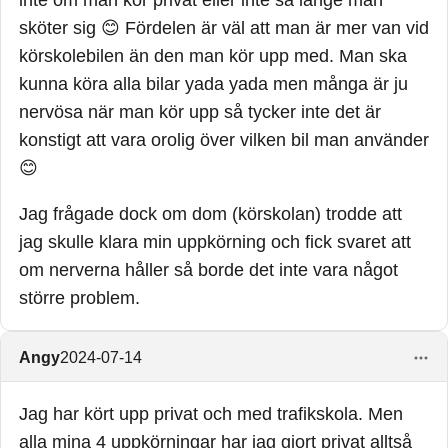
inte om man kör privat eller inte så länge man
sköter sig 😊 Fördelen är väl att man är mer van vid
körskolebilen än den man kör upp med. Man ska
kunna köra alla bilar yada yada men många är ju
nervösa när man kör upp så tycker inte det är
konstigt att vara orolig över vilken bil man använder
😊
Jag frågade dock om dom (körskolan) trodde att
jag skulle klara min uppkörning och fick svaret att
om nerverna håller så borde det inte vara något
större problem.
Angy
2024-07-14
Jag har kört upp privat och med trafikskola. Men
alla mina 4 uppkörningar har jag gjort privat alltså