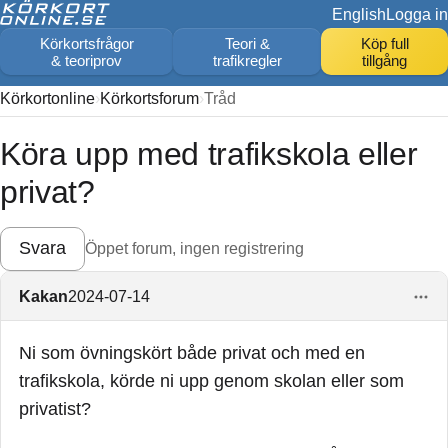
English
Logga in
Körkortsfrågor
Teori &
Köp full
& teoriprov
trafikregler
tillgång
Körkortonline
Körkortsforum
Tråd
Köra upp med trafikskola eller
privat?
Svara
Öppet forum, ingen registrering
Kakan
2024-07-14
Ni som övningskört både privat och med en
trafikskola, körde ni upp genom skolan eller som
privatist?