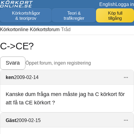
English
Logga in
Körkortsfrågor
Teori &
Köp full
& teoriprov
trafikregler
tillgång
Körkortonline
Körkortsforum
Tråd
C->CE?
Svara
Öppet forum, ingen registrering
ken
2009-02-14
Kanske dum fråga men måste jag ha C körkort för
att få ta CE körkort ?
Gäst
2009-02-15