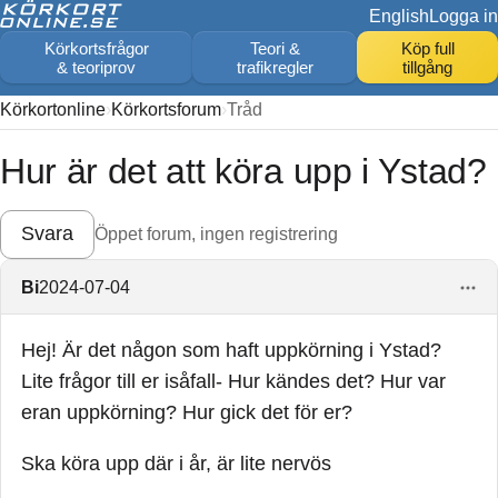
English
Logga in
Körkortsfrågor
Teori &
Köp full
& teoriprov
trafikregler
tillgång
Körkortonline
Körkortsforum
Tråd
Hur är det att köra upp i Ystad?
Svara
Öppet forum, ingen registrering
Bi
2024-07-04
Hej! Är det någon som haft uppkörning i Ystad?
Lite frågor till er isåfall- Hur kändes det? Hur var
eran uppkörning? Hur gick det för er?
Ska köra upp där i år, är lite nervös