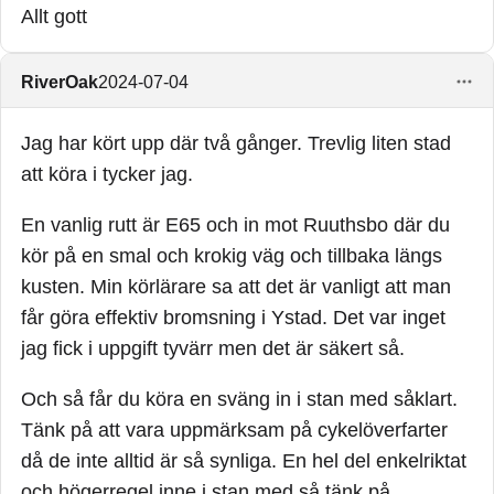
Allt gott
RiverOak
2024-07-04
Jag har kört upp där två gånger. Trevlig liten stad
att köra i tycker jag.
En vanlig rutt är E65 och in mot Ruuthsbo där du
kör på en smal och krokig väg och tillbaka längs
kusten. Min körlärare sa att det är vanligt att man
får göra effektiv bromsning i Ystad. Det var inget
jag fick i uppgift tyvärr men det är säkert så.
Och så får du köra en sväng in i stan med såklart.
Tänk på att vara uppmärksam på cykelöverfarter
då de inte alltid är så synliga. En hel del enkelriktat
och högerregel inne i stan med så tänk på