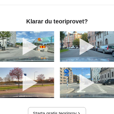
Om mig:
Har haft flera körlektioner i Stockholm samt
övningskört i flera månader. Har försökt att köra upp i
Klarar du teoriprovet?
Farsta och blivit kuggad båda gångerna. Första
försöket fick jag massor av fel, andra försöket gjorde
jag två fel, saktade inte in vid en skymd korsning
samt dålig uppsikt i rondell.
Starta gratis teoriprov