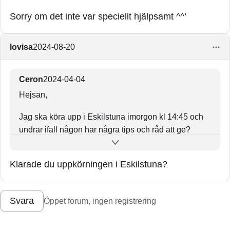
Sorry om det inte var speciellt hjälpsamt ^^’
lovisa
2024-08-20
Ceron
2024-04-04
Hejsan,
Jag ska köra upp i Eskilstuna imorgon kl 14:45 och
undrar ifall någon har några tips och råd att ge?
Skulle uppskatta väldigt mycket om tips att tänka på
Klarade du uppkörningen i Eskilstuna?
eller ha i åtanke!
Mvh,
Svara
Öppet forum, ingen registrering
Ceron