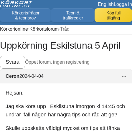
English
Logga in
Körkortsfrågor
Teori &
Köp full
& teoriprov
trafikregler
tillgång
Körkortonline
Körkortsforum
Tråd
Uppkörning Eskilstuna 5 April
Svara
Öppet forum, ingen registrering
Ceron
2024-04-04
Hejsan,
Jag ska köra upp i Eskilstuna imorgon kl 14:45 och
undrar ifall någon har några tips och råd att ge?
Skulle uppskatta väldigt mycket om tips att tänka