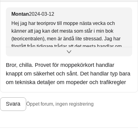
Montan
2024-03-12
Hej jag har teoriprov till moppe nästa vecka och
känner att jag kan det mesta som står i min bok
(teoricentralen), men är ändå lite stressad. Jag har
förstått från tidigare trådar att det mesta handlar om
trafikregler och trafiksäkerhet under provet, men i min
bok står det inte alls mycket om trafiksäkerheten,
Bror, chilla. Provet för moppekörkort handlar
men nog tillräckligt mycket om trafikregler. Jag har
knappt om säkerhet och sånt. Det handlar typ bara
kollat på frågor på andra sidor och jätte mycket
om tekniska detaljer om mopeder och trafikregler
trafiksäkerhet står inte någonstans i min bok, den
består av kanske cirka 15 min läsning för all
trafiksäkerhet. Känns ganska lite med tanke på att till
Svara
Öppet forum, ingen registrering
och med fordonskännedom och manövrering har
dubbelt så mycket information fast det kommer
mindre frågor på det under teoriprovet. Vad kan jag
göra för att hitta mer information om trafiksäkerhet?