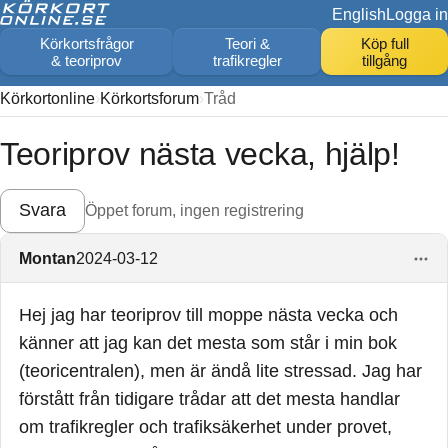
English
Logga in
Körkortsfrågor
Teori &
Köp full
& teoriprov
trafikregler
tillgång
Körkortonline
Körkortsforum
Tråd
Teoriprov nästa vecka, hjälp!
Svara
Öppet forum, ingen registrering
Montan
2024-03-12
Hej jag har teoriprov till moppe nästa vecka och
känner att jag kan det mesta som står i min bok
(teoricentralen), men är ändå lite stressad. Jag har
förstått från tidigare trådar att det mesta handlar
om trafikregler och trafiksäkerhet under provet,