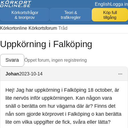
English
Logga in
Körkortsfrågor
Teori &
Köp full
& teoriprov
trafikregler
tillgång
Körkortonline
Körkortsforum
Tråd
Uppkörning i Falköping
Svara
Öppet forum, ingen registrering
Johan
2023-10-14
Hej! Jag har uppkörning i Falköping 18 october, är
lite nervös inför uppkörningen. Kan någon vara
snäll o berätta om hur vägarna där är? Finns det
nån som gjorde körprovet i Falköping o kan berätta
lite om vilka uppgifter de fick, svåra eller lätta?