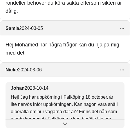
rondeller behöver du köra sakta eftersom sikten är
dålig.
Samia
2024-03-05
Hej Mohamed har några frågor kan du hjälpa mig
med det
Nicke
2024-03-06
Johan
2023-10-14
Hej! Jag har uppkörning i Falköping 18 october, är
lite nervös inför uppkörningen. Kan någon vara snäll
o berätta om hur vägarna där är? Finns det nån som
gjorde körprovet i Falköping o kan berätta lite om
vilka uppgifter de fick, svåra eller lätta? Lurig vägar