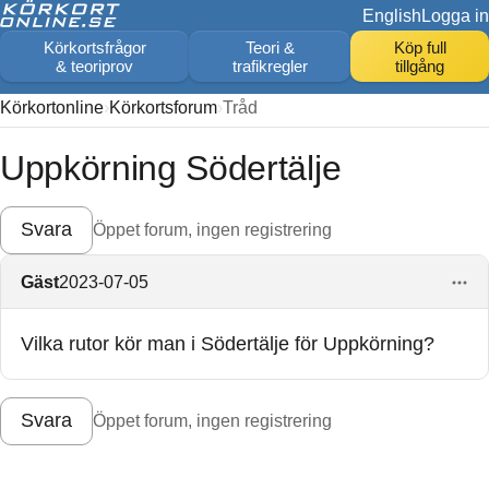
English
Logga in
Körkortsfrågor
Teori &
Köp full
& teoriprov
trafikregler
tillgång
Körkortonline
Körkortsforum
Tråd
Uppkörning Södertälje
Svara
Öppet forum, ingen registrering
Gäst
2023-07-05
Vilka rutor kör man i Södertälje för Uppkörning?
Svara
Öppet forum, ingen registrering