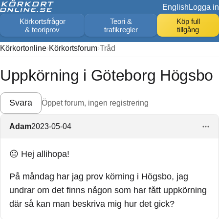
English
Logga in
Körkortsfrågor
Teori &
Köp full
& teoriprov
trafikregler
tillgång
Körkortonline
Körkortsforum
Tråd
Uppkörning i Göteborg Högsbo
Svara
Öppet forum, ingen registrering
Adam
2023-05-04
😐 Hej allihopa!
På måndag har jag prov körning i Högsbo, jag
undrar om det finns någon som har fått uppkörning
där så kan man beskriva mig hur det gick?