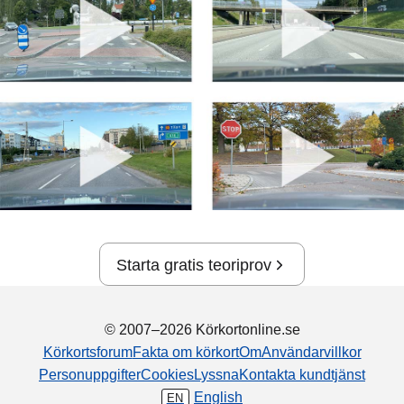
Starta gratis teoriprov
© 2007–2026 Körkortonline.se
Körkortsforum
Fakta om körkort
Om
Användarvillkor
Personuppgifter
Cookies
Lyssna
Kontakta kundtjänst
English
EN