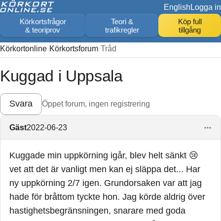
English
Logga in
Körkortsfrågor
Teori &
Köp full
& teoriprov
trafikregler
tillgång
Körkortonline
Körkortsforum
Tråd
Kuggad i Uppsala
Svara
Öppet forum, ingen registrering
Gäst
2022-06-23
Kuggade min uppkörning igår, blev helt sänkt 😢
vet att det är vanligt men kan ej släppa det... Har
ny uppkörning 2/7 igen. Grundorsaken var att jag
hade för bråttom tyckte hon. Jag körde aldrig över
hastighetsbegränsningen, snarare med goda