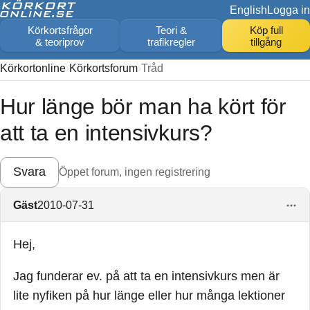
English
Logga in
Körkortsfrågor
Teori &
Köp full
& teoriprov
trafikregler
tillgång
Körkortonline
Körkortsforum
Tråd
Hur länge bör man ha kört för
att ta en intensivkurs?
Svara
Öppet forum, ingen registrering
Gäst
2010-07-31
Hej,
Jag funderar ev. på att ta en intensivkurs men är
lite nyfiken på hur länge eller hur många lektioner