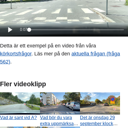
0:07
Detta är ett exempel på en video från våra
körkortsfrågor
. Läs mer på den
aktuella frågan (fråga
562)
.
Fler videoklipp
Vad är sant vid A?
Vad bör du vara
Det är onsdag 29
extra uppmärksam
september klockan