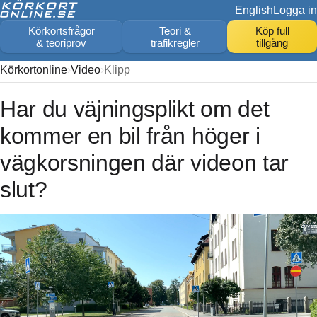
English
Logga in
Körkortsfrågor
Teori &
Köp full
& teoriprov
trafikregler
tillgång
Körkortonline
Video
Klipp
Har du väjningsplikt om det
kommer en bil från höger i
vägkorsningen där videon tar
slut?