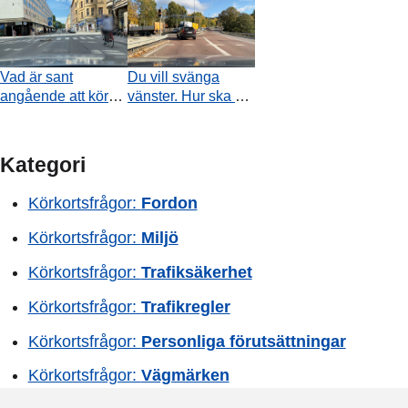
på i denna
17. Är det tillåtet att
situation?
parkera vid A?
Vad är sant
Du vill svänga
angående att köra
vänster. Hur ska du
om cyklisten?
agera i denna
situation?
Kategori
Körkortsfrågor:
Fordon
Körkortsfrågor:
Miljö
Körkortsfrågor:
Trafiksäkerhet
Körkortsfrågor:
Trafikregler
Körkortsfrågor:
Personliga förutsättningar
Körkortsfrågor:
Vägmärken