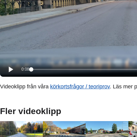
0:08
Videoklipp från våra
körkortsfrågor / teoriprov
. Läs mer 
Fler videoklipp