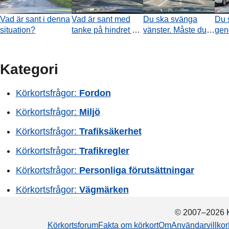
Vad är sant i denna
Vad är sant med
Du ska svänga
Du 
situation?
tanke på hindret på
vänster. Måste du
gen
vägen?
använda
Vad
körriktningsvisaren?
ang
traf
Kategori
Körkortsfrågor:
Fordon
Körkortsfrågor:
Miljö
Körkortsfrågor:
Trafiksäkerhet
Körkortsfrågor:
Trafikregler
Körkortsfrågor:
Personliga förutsättningar
Körkortsfrågor:
Vägmärken
© 2007–2026 K
Körkortsforum
Fakta om körkort
Om
Användarvillkor