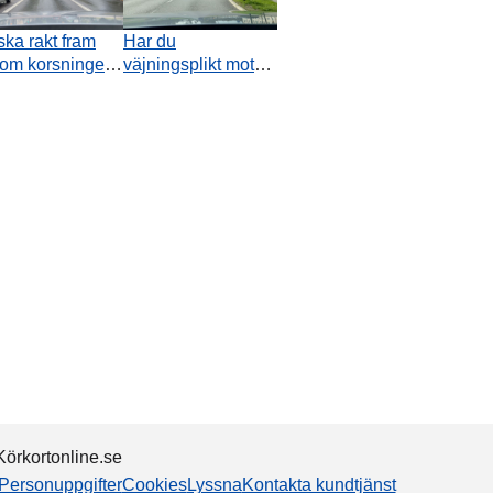
ska rakt fram
Har du
om korsningen.
väjningsplikt mot
 är sant
fordon som närmar
ående
sig från höger i
iksignalerna?
denna
vägkorsning?
örkortonline.se
Personuppgifter
Cookies
Lyssna
Kontakta kundtjänst