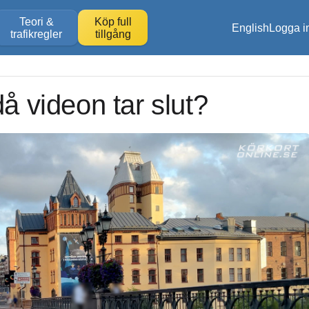
Teori &
Köp full
English
Logga i
trafikregler
tillgång
då videon tar slut?