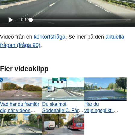
0:10
Video från en
körkortsfråga
. Se mer på den
aktuella
frågan (fråga 90)
.
Fler videoklipp
Vad har du framför
Du ska mot
Har du
dig när videon
Södertälje C. Får
väjningsplikt i
slutar?
du passera bilen
denna situation?
med släpvagn?