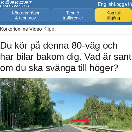
English
Logga in
Körkortsfrågor
Teori &
Köp full
& teoriprov
trafikregler
tillgång
Körkortonline
Video
Klipp
Du kör på denna 80-väg och
har bilar bakom dig. Vad är sant
om du ska svänga till höger?