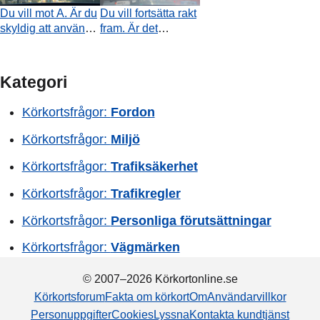
Du vill mot A. Är du
Du vill fortsätta rakt
skyldig att använda
fram. Är det
höger blinkers?
förbjudet att köra
om bussen i
samband med
Kategori
övergångsstället?
Körkortsfrågor:
Fordon
Körkortsfrågor:
Miljö
Körkortsfrågor:
Trafiksäkerhet
Körkortsfrågor:
Trafikregler
Körkortsfrågor:
Personliga förutsättningar
Körkortsfrågor:
Vägmärken
© 2007–2026 Körkortonline.se
Körkortsforum
Fakta om körkort
Om
Användarvillkor
Personuppgifter
Cookies
Lyssna
Kontakta kundtjänst