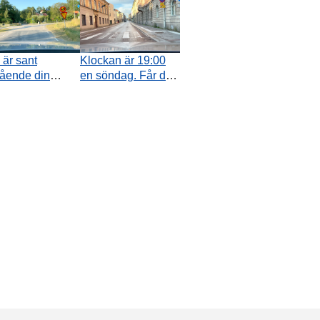
 är sant
Klockan är 19:00
ående din
en söndag. Får du
ingsplikt mot
stanna för att
ikanter på
släppa av en
udleden?
passagerare på
platsen där videon
tar slut?