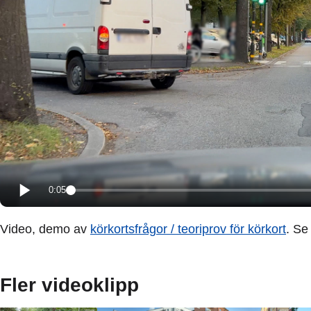
0:05
Video, demo av
körkortsfrågor / teoriprov för körkort
. Se
Fler videoklipp