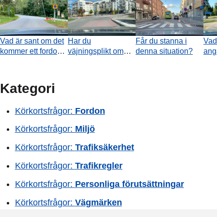
Vad är sant om det
Har du
Får du stanna i
Vad
kommer ett fordon
väjningsplikt om
denna situation?
ang
från A?
det närmar sig en
väjn
cyklist som vill
traf
korsa vägen?
huv
Kategori
Körkortsfrågor:
Fordon
Körkortsfrågor:
Miljö
Körkortsfrågor:
Trafiksäkerhet
Körkortsfrågor:
Trafikregler
Körkortsfrågor:
Personliga förutsättningar
Körkortsfrågor:
Vägmärken