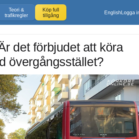
Teori &
Köp full
English
Logga i
trafikregler
tillgång
 Är det förbjudet att köra
 övergångsstället?