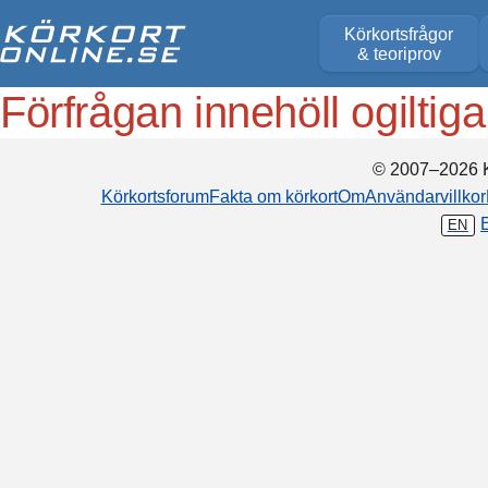
Körkortsfrågor
& teoriprov
Förfrågan innehöll ogiltig
© 2007–2026 K
Körkortsforum
Fakta om körkort
Om
Användarvillkor
EN