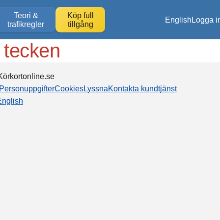
Teori &
Köp full
English
Logga i
trafikregler
tillgång
a tecken
örkortonline.se
Personuppgifter
Cookies
Lyssna
Kontakta kundtjänst
English