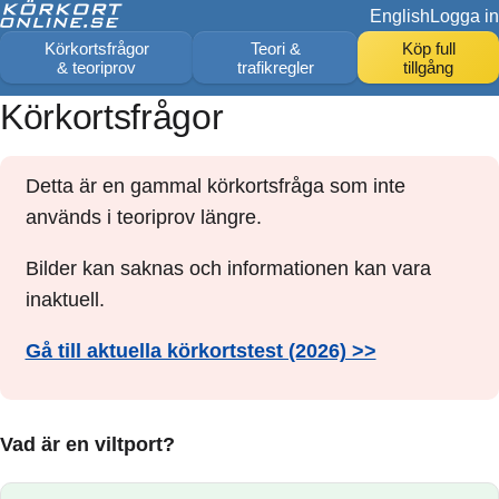
English
Logga in
Körkortsfrågor
Teori &
Köp full
& teoriprov
trafikregler
tillgång
Körkortsfrågor
Detta är en gammal körkortsfråga som inte
används i teoriprov längre.
Bilder kan saknas och informationen kan vara
inaktuell.
Gå till aktuella körkortstest (2026) >>
Vad är en viltport?