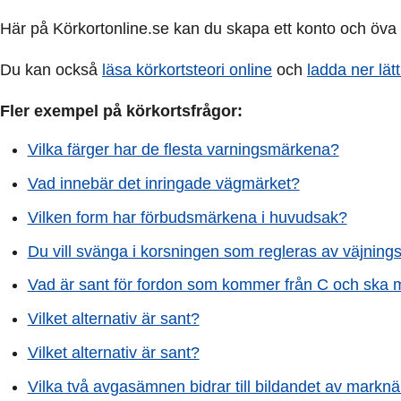
Här på Körkortonline.se kan du skapa ett konto och öv
Du kan också
läsa körkortsteori online
och
ladda ner lä
Fler exempel på körkortsfrågor:
Vilka färger har de flesta varningsmärkena?
Vad innebär det inringade vägmärket?
Vilken form har förbudsmärkena i huvudsak?
Du vill svänga i korsningen som regleras av väjningsp
Vad är sant för fordon som kommer från C och ska 
Vilket alternativ är sant?
Vilket alternativ är sant?
Vilka två avgasämnen bidrar till bildandet av markn