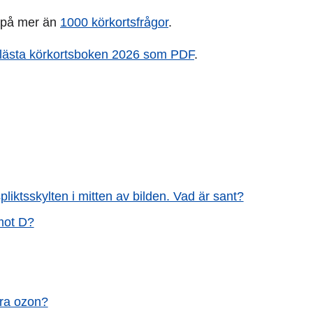
a på mer än
1000 körkortsfrågor
.
ttlästa körkortsboken 2026 som PDF
.
liktsskylten i mitten av bilden. Vad är sant?
mot D?
ära ozon?