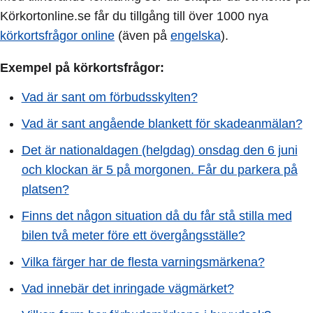
Körkortonline.se får du tillgång till över 1000 nya
körkortsfrågor online
(även på
engelska
).
Exempel på körkortsfrågor:
Vad är sant om förbudsskylten?
Vad är sant angående blankett för skadeanmälan?
Det är nationaldagen (helgdag) onsdag den 6 juni
och klockan är 5 på morgonen. Får du parkera på
platsen?
Finns det någon situation då du får stå stilla med
bilen två meter före ett övergångsställe?
Vilka färger har de flesta varningsmärkena?
Vad innebär det inringade vägmärket?