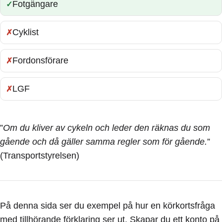
Fotgängare
Rätt:
Cyklist
Fel:
Fordonsförare
Fel:
LGF
Fel:
”
Om du kliver av cykeln och leder den räknas du som
gående och då gäller samma regler som för gående.
”
(Transportstyrelsen)
På denna sida ser du exempel på hur en körkortsfråga
med tillhörande förklaring ser ut. Skapar du ett konto på