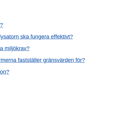
n?
alysatorn ska fungera effektivt?
a miljökrav?
merna fastställer gränsvärden för?
ion?