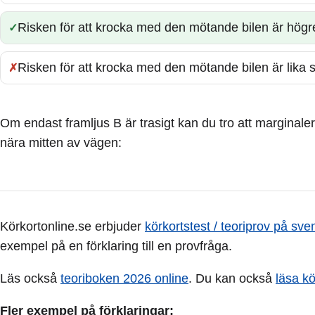
Risken för att krocka med den mötande bilen är högre
Rätt:
Risken för att krocka med den mötande bilen är lika st
Fel:
Om endast framljus B är trasigt kan du tro att marginale
nära mitten av vägen:
Körkortonline.se erbjuder
körkortstest / teoriprov på sve
exempel på en förklaring till en provfråga.
Läs också
teoriboken 2026 online
. Du kan också
läsa k
Fler exempel på förklaringar: