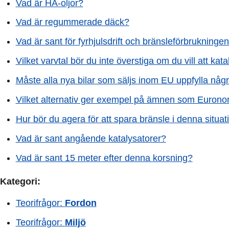
Vad är HA-oljor?
Vad är regummerade däck?
Vad är sant för fyrhjulsdrift och bränsleförbrukninge
Vilket varvtal bör du inte överstiga om du vill att kat
Måste alla nya bilar som säljs inom EU uppfylla någr
Vilket alternativ ger exempel på ämnen som Euronor
Hur bör du agera för att spara bränsle i denna situat
Vad är sant angående katalysatorer?
Vad är sant 15 meter efter denna korsning?
Kategori:
Teorifrågor:
Fordon
Teorifrågor:
Miljö