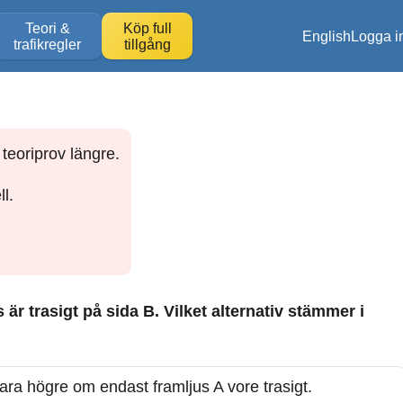
Teori &
Köp full
English
Logga i
trafikregler
tillgång
teoriprov längre.
l.
är trasigt på sida B. Vilket alternativ stämmer i
ara högre om endast framljus A vore trasigt.