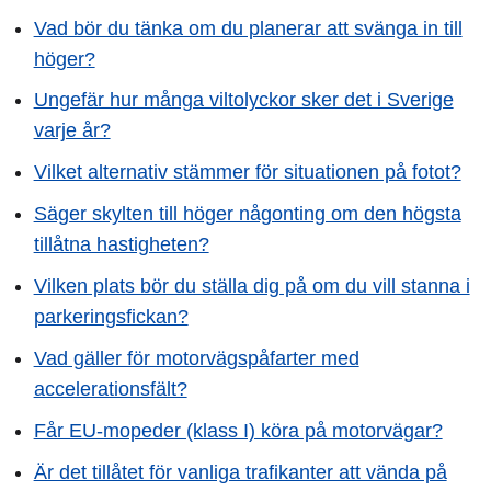
Vad bör du tänka om du planerar att svänga in till
höger?
Ungefär hur många viltolyckor sker det i Sverige
varje år?
Vilket alternativ stämmer för situationen på fotot?
Säger skylten till höger någonting om den högsta
tillåtna hastigheten?
Vilken plats bör du ställa dig på om du vill stanna i
parkeringsfickan?
Vad gäller för motorvägspåfarter med
accelerationsfält?
Får EU-mopeder (klass I) köra på motorvägar?
Är det tillåtet för vanliga trafikanter att vända på