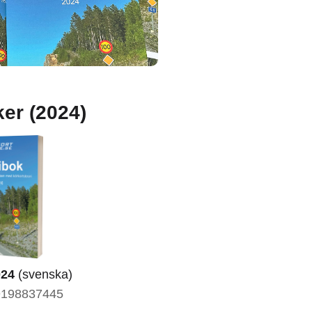
ker (2024)
024
(svenska)
9198837445