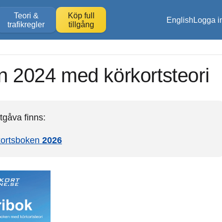
Teori &
Köp full
English
Logga i
trafikregler
tillgång
n 2024 med körkortsteori
tgåva finns:
kortsboken
2026