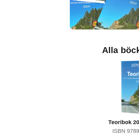
Alla böc
Teoribok 2
ISBN 978