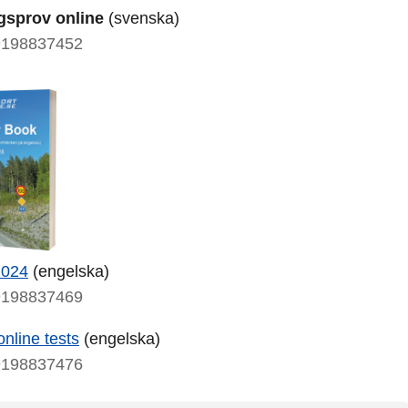
gsprov online
(svenska)
9198837452
2024
(engelska)
9198837469
nline tests
(engelska)
9198837476