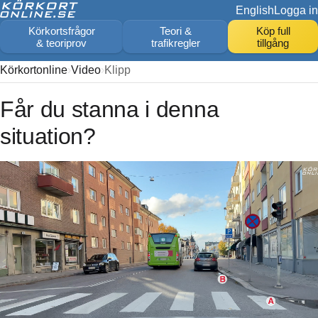
English
Logga in
Körkortsfrågor
Teori &
Köp full
& teoriprov
trafikregler
tillgång
Körkortonline
Video
Klipp
Får du stanna i denna
situation?