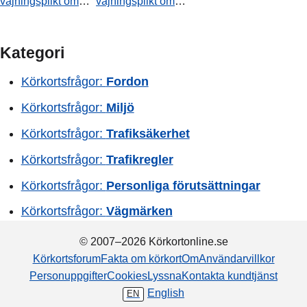
väjningsplikt om
väjningsplikt om
det kommer en bil
det kommer ett
från höger i slutet
fordon från höger
av videon?
där videon tar slut?
Kategori
Körkortsfrågor:
Fordon
Körkortsfrågor:
Miljö
Körkortsfrågor:
Trafiksäkerhet
Körkortsfrågor:
Trafikregler
Körkortsfrågor:
Personliga förutsättningar
Körkortsfrågor:
Vägmärken
© 2007–2026 Körkortonline.se
Körkortsforum
Fakta om körkort
Om
Användarvillkor
Personuppgifter
Cookies
Lyssna
Kontakta kundtjänst
English
EN