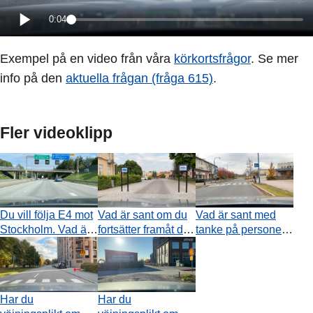
0:04
Exempel på en video från våra
körkortsfrågor
. Se mer
info på den
aktuella frågan (fråga 615)
.
Fler videoklipp
Du vill följa E4 mot
Vad är sant om du
Vad är sant med
Stockholm. Vad är
fortsätter framåt där
tanke på personen
sant?
videon tar slut?
som vill korsa
övergångsstället?
Har du
Har du