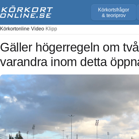
Körkortsfrågor
& teoriprov
Körkortonline
Video
Klipp
Gäller högerregeln om två
varandra inom detta öpp