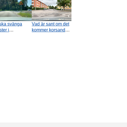
ska svänga
Vad är sant om det
ter i
kommer korsande
korsningen.
biltrafik i denna
 är sant
situation?
ående
nkersanvändning?