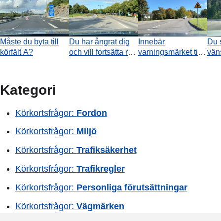
Måste du byta till
Du har ångrat dig
Innebär
Du 
körfält A?
och vill fortsätta rakt
varningsmärket till
väns
fram i stället för att
höger att du kör på
väg
svänga vänster. Får
en huvudled?
Vad
du avbryta svängen
ang
Kategori
och byta till höger
bli
körfält igen?
Körkortsfrågor:
Fordon
Körkortsfrågor:
Miljö
Körkortsfrågor:
Trafiksäkerhet
Körkortsfrågor:
Trafikregler
Körkortsfrågor:
Personliga förutsättningar
Körkortsfrågor:
Vägmärken