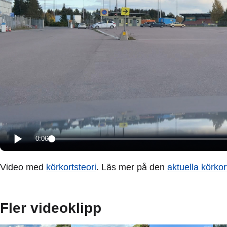
0:06
Video med
körkortsteori
. Läs mer på den
aktuella körkor
Fler videoklipp