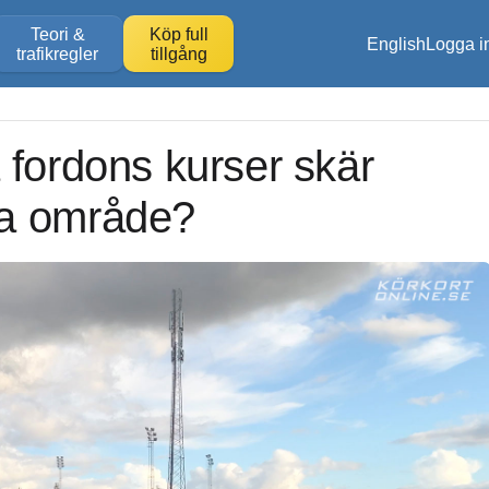
Teori &
Köp full
English
Logga i
trafikregler
tillgång
 fordons kurser skär
na område?