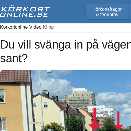
Körkortsfrågor
& teoriprov
Körkortonline
Video
Klipp
Du vill svänga in på vägen 
sant?