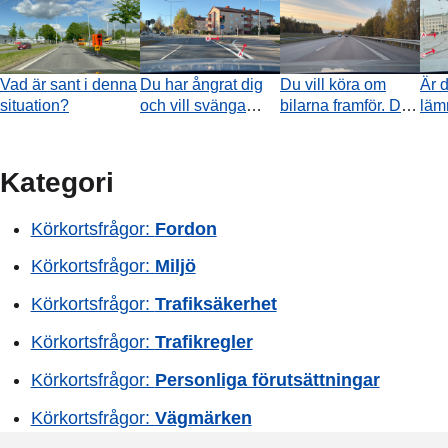
Vad är sant i denna
Du har ångrat dig
Du vill köra om
Är d
situation?
och vill svänga
bilarna framför. Det
lämn
höger. Får du köra
finns inga fordon
spå
framåt och svänga
bakom dig. Får du
höger?
byta till vänster
Kategori
körfält i ögonblicket
då videon tar slut?
Körkortsfrågor:
Fordon
Körkortsfrågor:
Miljö
Körkortsfrågor:
Trafiksäkerhet
Körkortsfrågor:
Trafikregler
Körkortsfrågor:
Personliga förutsättningar
Körkortsfrågor:
Vägmärken