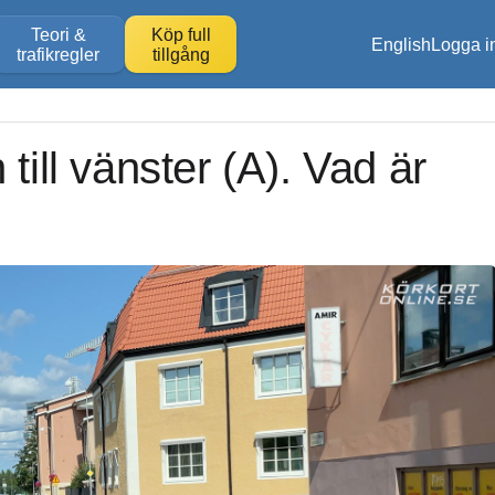
Teori &
Köp full
English
Logga i
trafikregler
tillgång
till vänster (A). Vad är