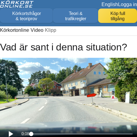
English
Logga in
Körkortsfrågor
Teori &
Köp full
& teoriprov
trafikregler
tillgång
Körkortonline
Video
Klipp
Vad är sant i denna situation?
0:08