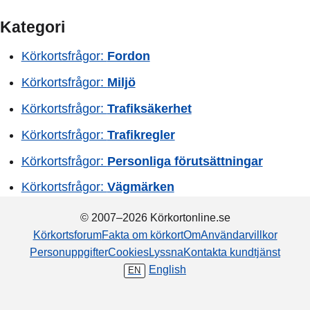
en vardag. Hur bör
trafiksignalen som
du tänka när du
visar S?
Kategori
passerar 50-
skyltarna?
Körkortsfrågor:
Fordon
Körkortsfrågor:
Miljö
Körkortsfrågor:
Trafiksäkerhet
Körkortsfrågor:
Trafikregler
Körkortsfrågor:
Personliga förutsättningar
Körkortsfrågor:
Vägmärken
© 2007–2026 Körkortonline.se
Körkortsforum
Fakta om körkort
Om
Användarvillkor
Personuppgifter
Cookies
Lyssna
Kontakta kundtjänst
English
EN