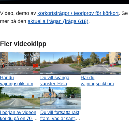
Video, demo av
körkortsfrågor / teoriprov för körkort
. Se
mer på den
aktuella frågan (fråga 618)
.
Fler videoklipp
Har du
Du vill svänga
Har du
väjningsplikt om
vänster. Hela
väjningsplikt om
det kommer ett
vägen du vill
det kommer en bil
fordon från höger i
svänga in på är fri
från höger (röd pil)?
vägkorsningen där
från korsande trafik.
videon tar slut?
Vad är sant?
I början av videon
Du vill fortsätta rakt
kör du på en 70-
fram. Vad är sant,
väg. Klockan är 19
med tanke på