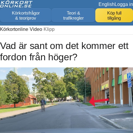
English
Logga in
Körkortsfrågor
Teori &
Köp full
& teoriprov
trafikregler
tillgång
Körkortonline
Video
Klipp
Vad är sant om det kommer ett
fordon från höger?