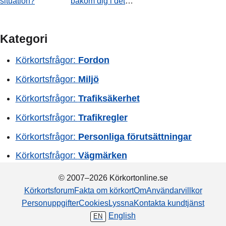
situation?
bakom dig i det
vänstra körfältet.
Hur bör du agera
när videon slutar?
Kategori
Körkortsfrågor:
Fordon
Körkortsfrågor:
Miljö
Körkortsfrågor:
Trafiksäkerhet
Körkortsfrågor:
Trafikregler
Körkortsfrågor:
Personliga förutsättningar
Körkortsfrågor:
Vägmärken
© 2007–2026 Körkortonline.se
Körkortsforum
Fakta om körkort
Om
Användarvillkor
Personuppgifter
Cookies
Lyssna
Kontakta kundtjänst
English
EN